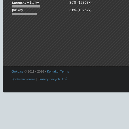
japonsky + titulky
35% (12363x)
jak kdy
31% (10762x)
Goku.cz
© 2011 - 2026 -
Kontakt
|
Terms
Spiderman online
|
Trailery nových filmů