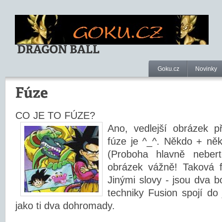
Goku.cz
Novinky
CO JE TO FÚZE?
Ano, vedlejší obrázek př
fúze je ^_^. Někdo + něk
(Proboha hlavně nebert
obrázek vážně! Taková 
Jinými slovy - jsou dva b
techniky Fusion spojí do 
jako ti dva dohromady.