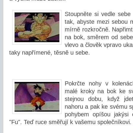
Stoupněte si vedle sebe (
tak, abyste mezi sebou mě
mírně rozkročně. Napřimte
na bok, směrem od sebe 
vlevo a člověk vpravo uka
taky napřímené, těsně u sebe.
Pokrčte nohy v kolenách
malé kroky na bok ke s
stejnou dobu, když jde
nahoru a pak ke svému sp
pohybem opíšou jakýsi o
"Fu". Teď ruce směřují k vašemu společníkovi.