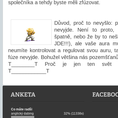
společníka a tehdy byste měli zfúzovat.
Důvod, proč to nevyšlo: 
nevyjde. Není to proto, 
špatně, nebo že by to 
JDE!!!), ale vaše aura m
neumíte kontrolovat a regulovat svou auru, ta
fúze nevyjde. Bohužel většina nás pozemšťan
T________T Proč je jen ten svět tak
T____________T
Co máte radši
anglický dabing
32% (11338x)