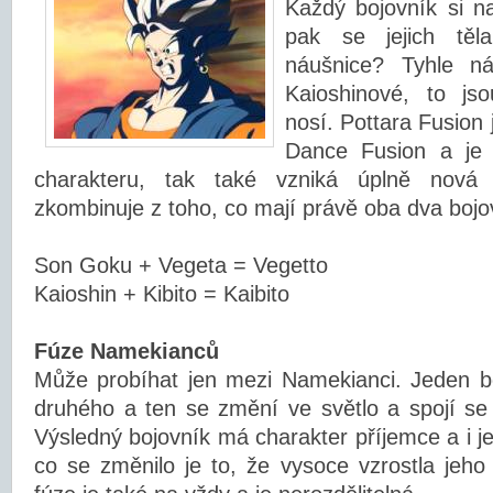
Každý bojovník si n
pak se jejich těl
náušnice? Tyhle ná
Kaioshinové, to js
nosí. Pottara Fusion
Dance Fusion a je
charakteru, tak také vzniká úplně nová
zkombinuje z toho, co mají právě oba dva bojo
Son Goku + Vegeta = Vegetto
Kaioshin + Kibito = Kaibito
Fúze Namekianců
Může probíhat jen mezi Namekianci. Jeden bo
druhého a ten se změní ve světlo a spojí se
Výsledný bojovník má charakter příjemce a i j
co se změnilo je to, že vysoce vzrostla jeho 