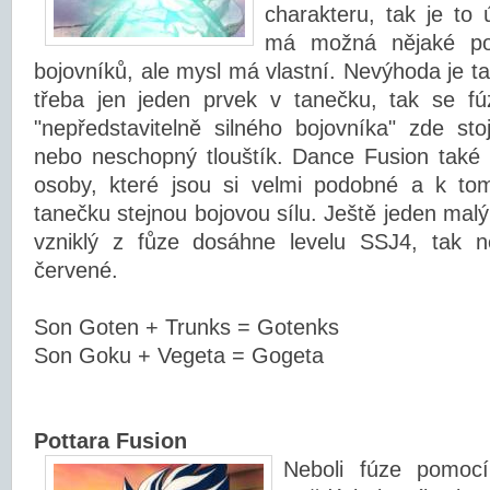
charakteru, tak je to
má možná nějaké po
bojovníků, ale mysl má vlastní. Nevýhoda je t
třeba jen jeden prvek v tanečku, tak se f
"nepředstavitelně silného bojovníka" zde stoj
nebo neschopný tlouštík. Dance Fusion také
osoby, které jsou si velmi podobné a k t
tanečku stejnou bojovou sílu. Ještě jeden malý
vzniklý z fůze dosáhne levelu SSJ4, tak n
červené.
Son Goten + Trunks = Gotenks
Son Goku + Vegeta = Gogeta
Pottara Fusion
Neboli fúze pomocí