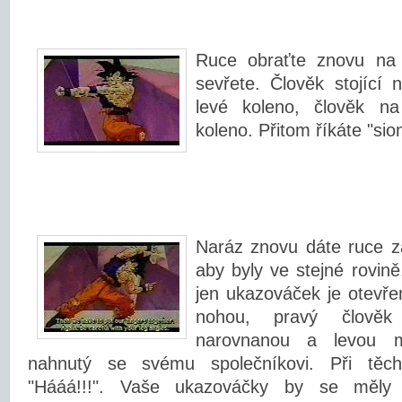
Ruce obraťte znovu na 
sevřete. Člověk stojící 
levé koleno, člověk n
koleno. Přitom říkáte "sion
Naráz znovu dáte ruce z
aby byly ve stejné rovin
jen ukazováček je otevře
nohou, pravý člově
narovnanou a levou m
nahnutý se svému společníkovi. Při těch
"Hááá!!!". Vaše ukazováčky by se měly 