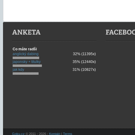
Co máte radši
anglický dabing
32% (11395x)
japonsky + titulky
35% (12440x)
jak kdy
31% (10827x)
Goku.cz
© 2011 - 2026 -
Kontakt
|
Terms