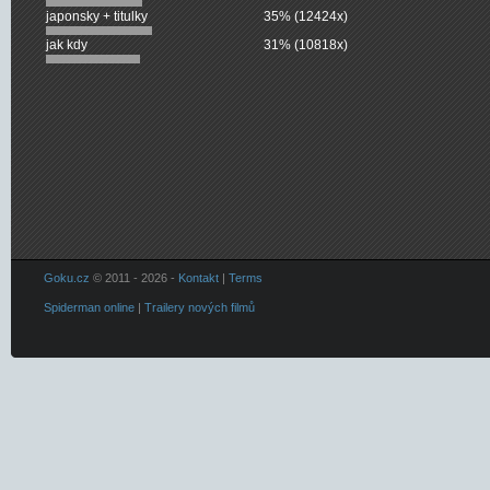
japonsky + titulky
35% (12424x)
jak kdy
31% (10818x)
Goku.cz
© 2011 - 2026 -
Kontakt
|
Terms
Spiderman online
|
Trailery nových filmů