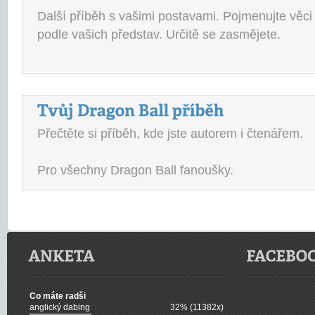
Další příběh s vašimi postavami. Pojmenujte věci
podle vašich představ. Určitě se zasmějete.
Přečtěte si příběh, kde jste autorem i čtenářem.
Pro všechny Dragon Ball fanoušky.
Co máte radši
anglický dabing
32% (11382x)