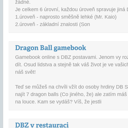
žádné.
Je celkem 6 úrovní, každou úroveň spravuje jiná 
1.úroveň - naprosto směšně lehké (Mr. Kaio)
2.úroveň - základní znalosti (Son
Gamebook online s DBZ postavami. Jenom vy roz
dít. Osud lidstva a stejně tak váš život je ve vaši
náš svět!
Teď se můžeš na chvíli vžít do osoby hrdiny DB 
najít 7 dragon balls (Co jiného, že) ale zatím máš 
na louce. Kam se vydáš? Víš, že jestli