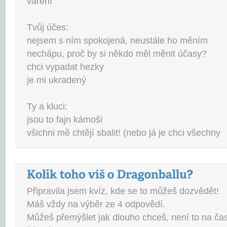
vaření
Tvůj účes:
nejsem s ním spokojená, neustále ho měním
nechápu, proč by si někdo měl měnit účasy?
chci vypadat hezky
je mi ukradený
Ty a kluci:
jsou to fajn kámoši
všichni mě chtějí sbalit! (nebo já je chci všechny
Připravila jsem kvíz, kde se to můžeš dozvědět!
Máš vždy na výběr ze 4 odpovědí.
Můžeš přemýšlet jak dlouho chceš, není to na č