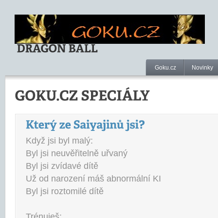
Goku.cz
Novinky
Když jsi byl malý:
Byl jsi neuvěřitelně uřvaný
Byl jsi zvídavé dítě
Už od narození máš abnormální KI
Byl jsi roztomilé dítě
Trénuješ: