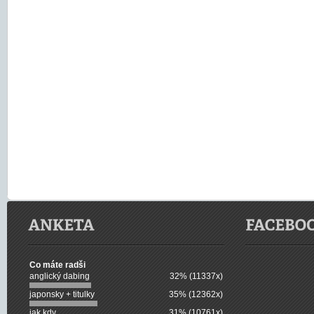
Co máte radši
anglický dabing
32% (11337x)
japonsky + titulky
35% (12362x)
jak kdy
31% (10761x)