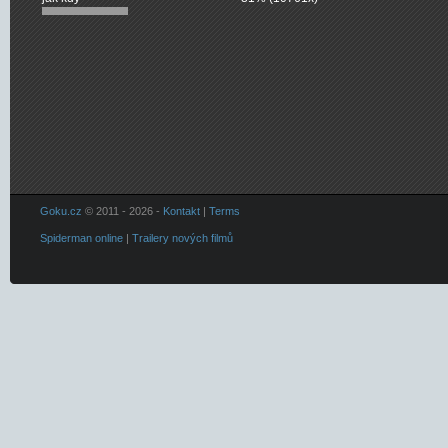
Goku.cz
© 2011 - 2026 -
Kontakt
|
Terms
Spiderman online
|
Trailery nových filmů