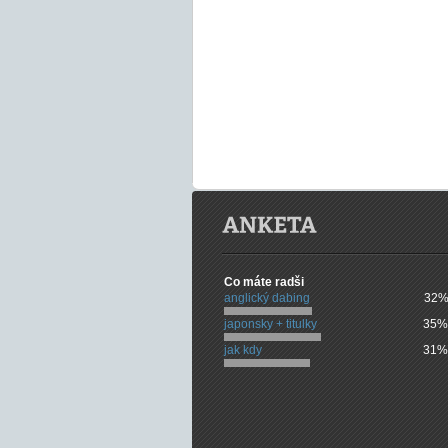
Co máte radši
anglický dabing
32%
japonsky + titulky
35%
jak kdy
31%