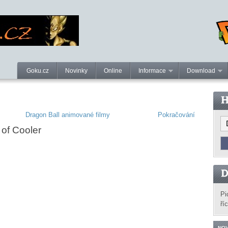
Goku.cz
Novinky
Online
Informace
Download
Dragon Ball animované filmy
Pokračování
 of Cooler
Pi
ří
NOV