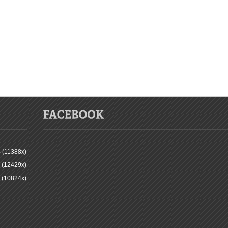
 (11388x)
 (12429x)
 (10824x)