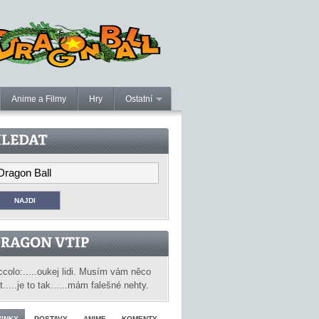
Anime a Filmy
Hry
Ostatní
ccolo:.....oukej lidi. Musím vám něco
ct.....je to tak......mám falešné nehty.
INKY
POSTAVY
ANIME
KOMENTY