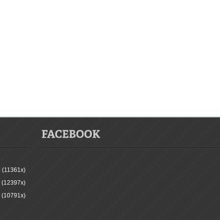
 (11361x)
 (12397x)
 (10791x)