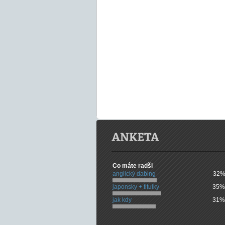
Co máte radši
anglický dabing
32%
japonsky + titulky
35%
jak kdy
31%