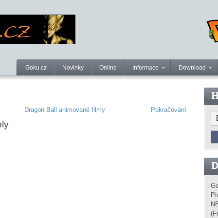
Goku.cz
Novinky
Online
Informace
Download
Dragon Ball animované filmy
Pokračování
oly
Go
Pi
NE
(F