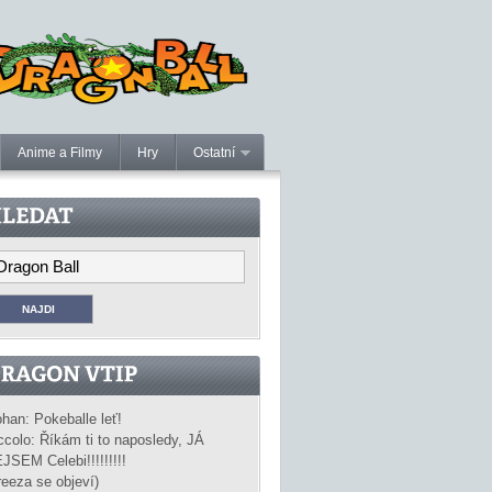
Anime a Filmy
Hry
Ostatní
han: Pokeballe leť!
ccolo: Říkám ti to naposledy, JÁ
JSEM Celebi!!!!!!!!!
reeza se objeví)