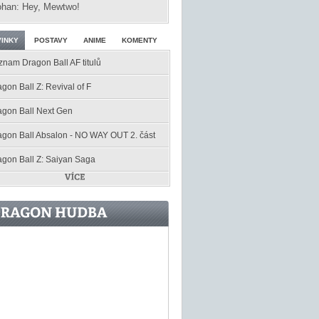
han: Hey, Mewtwo!
INKY
POSTAVY
ANIME
KOMENTY
znam Dragon Ball AF titulů
gon Ball Z: Revival of F
agon Ball Next Gen
agon Ball Absalon - NO WAY OUT 2. část
agon Ball Z: Saiyan Saga