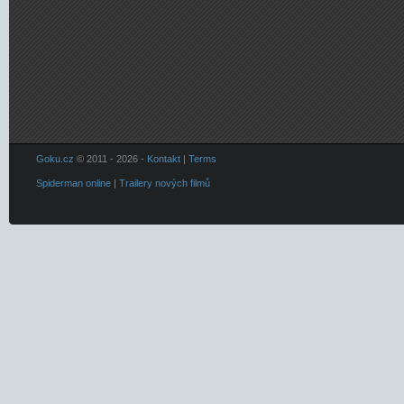
Goku.cz
© 2011 - 2026 -
Kontakt
|
Terms
Spiderman online
|
Trailery nových filmů