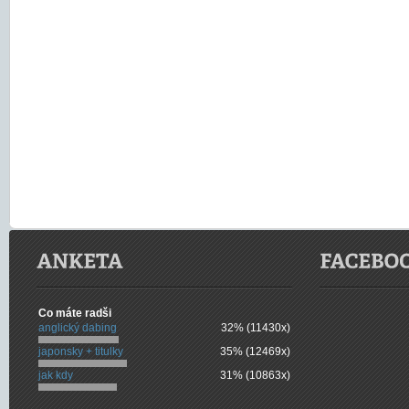
Co máte radši
anglický dabing
32% (11430x)
japonsky + titulky
35% (12469x)
jak kdy
31% (10863x)