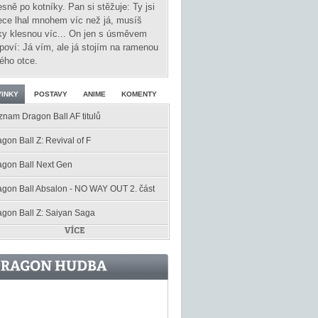
esně po kotníky. Pan si stěžuje: Ty jsi
ece lhal mnohem víc než já, musíš
ky klesnou víc... On jen s úsměvem
poví: Já vím, ale já stojím na ramenou
ého otce.
INKY
POSTAVY
ANIME
KOMENTY
znam Dragon Ball AF titulů
gon Ball Z: Revival of F
agon Ball Next Gen
agon Ball Absalon - NO WAY OUT 2. část
agon Ball Z: Saiyan Saga