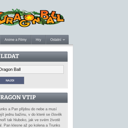
Anime a Filmy
Hry
Ostatní
unks a Pan přijdou do nebe a musí
ejít jednu bažinu, v do které se člověk
noří tak hluboko, jak ve svém životě
al. Pan klesne až po kolena a Trunks