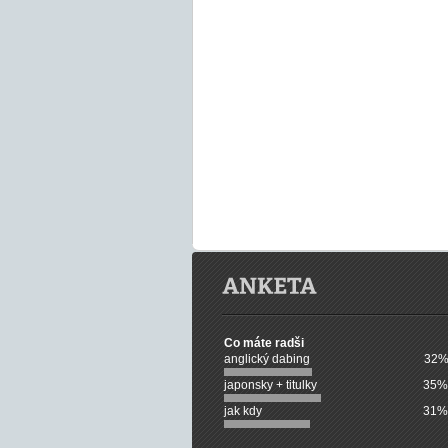
Co máte radši
anglický dabing
32%
japonsky + titulky
35%
jak kdy
31%