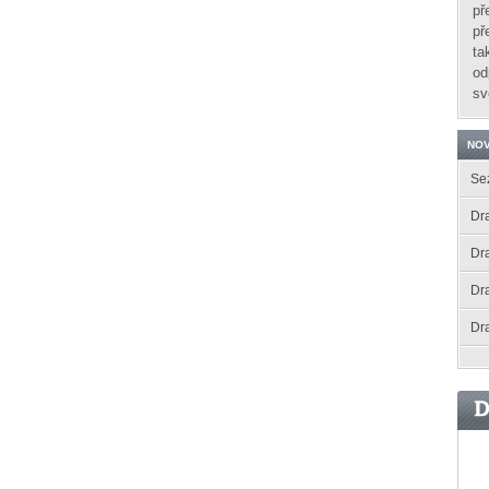
př
př
ta
od
sv
NOV
Se
Dra
Dr
Dr
Dr