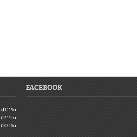
 (11425x)
 (12464x)
 (10856x)