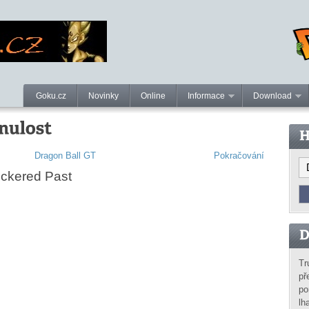
Goku.cz
Novinky
Online
Informace
Download
Dragon Ball GT
Pokračování
eckered Past
Tr
př
po
lh