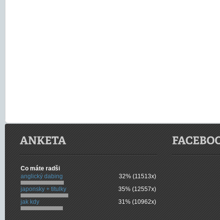
Co máte radši
anglický dabing
32% (11513x)
japonsky + titulky
35% (12557x)
jak kdy
31% (10962x)