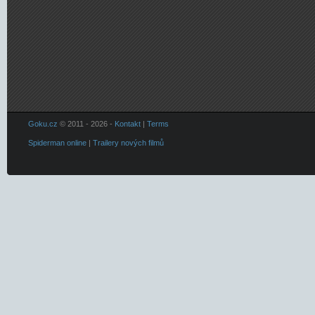
Goku.cz
© 2011 - 2026 -
Kontakt
|
Terms
Spiderman online
|
Trailery nových filmů