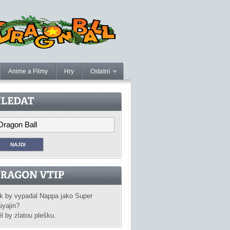
Anime a Filmy
Hry
Ostatní
k by vypadal Nappa jako Super
iyajin?
l by zlatou plešku.