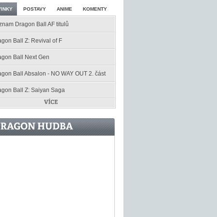
INKY
POSTAVY
ANIME
KOMENTY
znam Dragon Ball AF titulů
gon Ball Z: Revival of F
agon Ball Next Gen
agon Ball Absalon - NO WAY OUT 2. část
agon Ball Z: Saiyan Saga