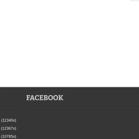
 (11340x)
 (12367x)
 (10765x)