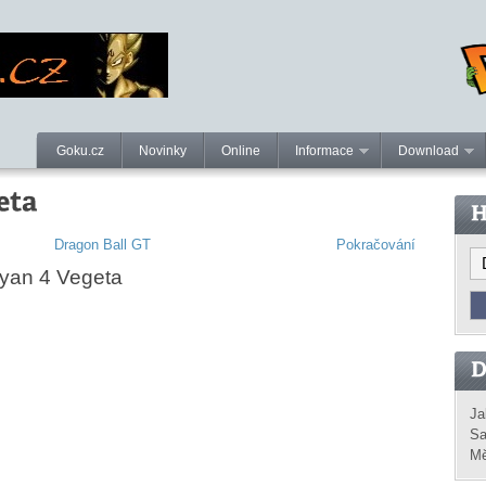
Goku.cz
Novinky
Online
Informace
Download
Dragon Ball GT
Pokračování
iyan 4 Vegeta
Ja
Sa
Mě