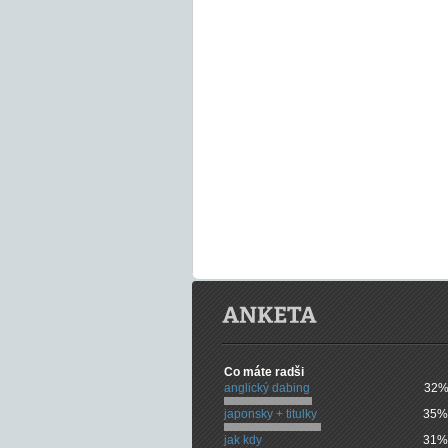
Co máte radši
anglický dabing
32%
japonsky + titulky
35%
jak kdy
31%