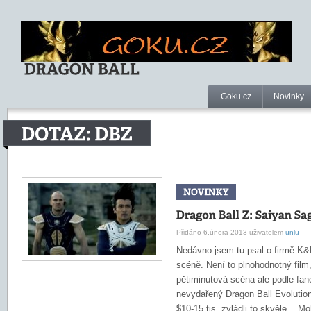
Goku.cz
Novinky
Přidáno 6.února 2013 uživatelem
unlu
Nedávno jsem tu psal o firmě K&
scéně. Není to plnohodnotný film
pětiminutová scéna ale podle f
nevydařený Dragon Ball Evolution
$10-15 tis, zvládli to skvěle. Mo