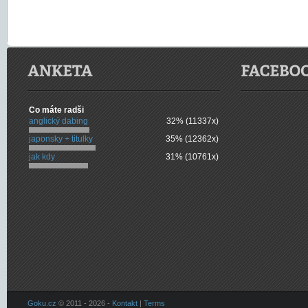
Co máte radši
anglický dabing
32% (11337x)
japonsky + titulky
35% (12362x)
jak kdy
31% (10761x)
Goku.cz
© 2011 - 2026 -
Kontakt
|
Terms