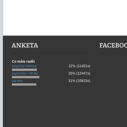
Co máte radši
anglický dabing
32% (11401x)
japonsky + titulky
35% (12447x)
jak kdy
31% (10833x)