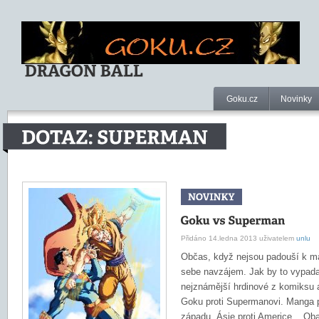
Goku.cz
Novinky
Přidáno 14.ledna 2013 uživatelem
unlu
​Občas, když nejsou padouší k má
sebe navzájem. Jak by to vypadal
nejznámější hrdinové z komiksu 
Goku proti Supermanovi. Manga p
západu. Ásie proti Americe. Oba 