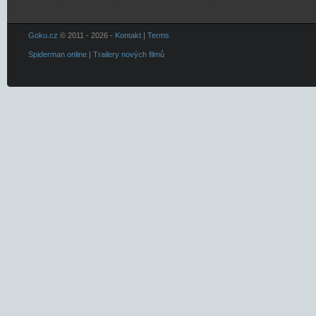
Goku.cz
© 2011 - 2026 -
Kontakt
|
Terms
Spiderman online
|
Trailery nových filmů