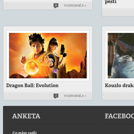
11
PODROBNĚJI »
2
PODROBNĚJI »
Co máte radši