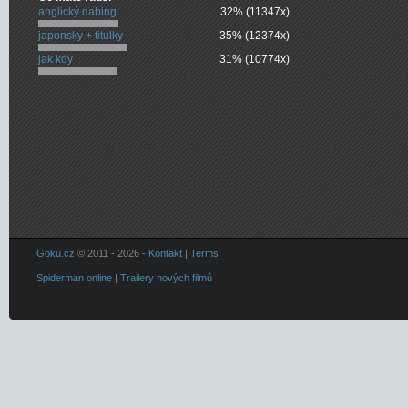
anglický dabing
32% (11347x)
japonsky + titulky
35% (12374x)
jak kdy
31% (10774x)
Goku.cz
© 2011 - 2026 -
Kontakt
|
Terms
Spiderman online
|
Trailery nových filmů