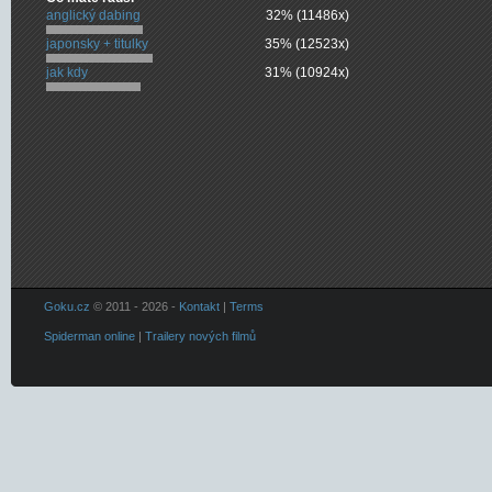
anglický dabing
32% (11486x)
japonsky + titulky
35% (12523x)
jak kdy
31% (10924x)
Goku.cz
© 2011 - 2026 -
Kontakt
|
Terms
Spiderman online
|
Trailery nových filmů