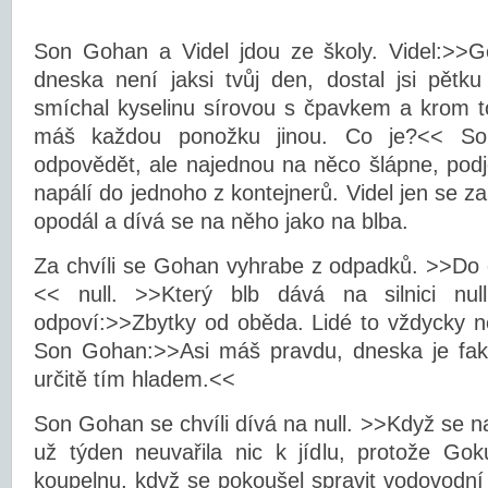
Son Gohan a Videl jdou ze školy. Videl:>>G
dneska není jaksi tvůj den, dostal jsi pětku 
smíchal kyselinu sírovou s čpavkem a krom t
máš každou ponožku jinou. Co je?<< So
odpovědět, ale najednou na něco šlápne, pod
napálí do jednoho z kontejnerů. Videl jen se 
opodál a dívá se na něho jako na blba.
Za chvíli se Gohan vyhrabe z odpadků. >>Do 
<< null. >>Který blb dává na silnici nul
odpoví:>>Zbytky od oběda. Lidé to vždycky n
Son Gohan:>>Asi máš pravdu, dneska je fak
určitě tím hladem.<<
Son Gohan se chvíli dívá na null. >>Když se na
už týden neuvařila nic k jídlu, protože Gok
koupelnu, když se pokoušel spravit vodovodní