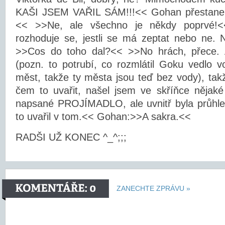
KAŠI JSEM VAŘIL SÁM!!!<< Gohan přestane j
<< >>Ne, ale všechno je někdy poprvé!<<
rozhoduje se, jestli se má zeptat nebo ne. 
>>Cos do toho dal?<< >>No hrách, přece.
(pozn. to potrubí, co rozmlátil Goku vedlo 
měst, takže ty města jsou teď bez vody), takž
čem to uvařit, našel jsem ve skříňce nějaké
napsané PROJÍMADLO, ale uvnitř byla průhled
to uvařil v tom.<< Gohan:>>A sakra.<<
RADŠI UŽ KONEC ^_^;;;
ZANECHTE ZPRÁVU »