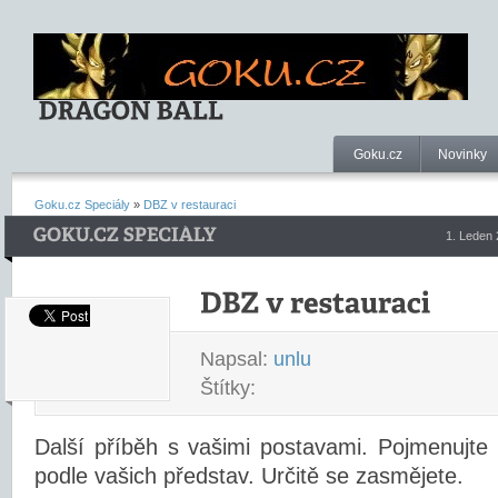
Goku.cz
Novinky
Goku.cz Speciály
»
DBZ v restauraci
1. Leden
Napsal:
unlu
Štítky:
Další příběh s vašimi postavami. Pojmenujte
podle vašich představ. Určitě se zasmějete.