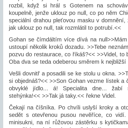
rozbil, když si hrál s Gotenem na schová
koupelně, jenže uklouz po null, co po něm Chic
speciální drahou pleťovou masku v domnění, 
jak uklouz po null, tak rozmlátil to potrubí.<<
Gohan se čímdáltím více dívá na null>>Mám t
ustoupí několik kroků dozadu. >>Tebe neznám.
pozvu do restaurace, co říkáš?<< >>Videl, to 
Oba dva se teda odeberou směrem k nejbližší 
Vešli dovnitř a posadili se ke stolu u okna. >>Ta
si objednáš?<< >>Son Gohan vezme lístek a čt
obvyklé jídlo... á! Specialita dne... žab
stehýnka!<< >>Tak já taky.<< řekne Videl.
Čekají na číšníka. Po chvíli uslyší kroky a o
sedět s otevřenou pusou nevěříce, co vidí. 
minisukni, na ní růžovou zástěrku s kytička