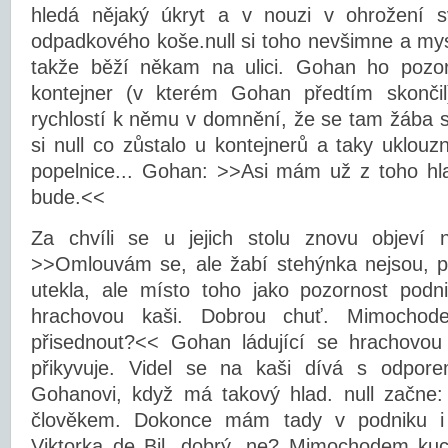
hledá nějaký úkryt a v nouzi v ohrožení s
odpadkového koše.null si toho nevšimne a mysl
takže běží někam na ulici. Gohan ho pozor
kontejner (v kterém Gohan předtím skončil
rychlostí k němu v domnění, že se tam žába 
si null co zůstalo u kontejnerů a taky uklou
popelnice... Gohan: >>Asi mám už z toho hla
bude.<<
Za chvíli se u jejich stolu znovu objeví n
>>Omlouvám se, ale žabí stehýnka nejsou, p
utekla, ale místo toho jako pozornost po
hrachovou kaši. Dobrou chuť. Mimoch
přisednout?<< Gohan ládující se hrachovou
přikyvuje. Videl se na kaši dívá s odpore
Gohanovi, když má takový hlad. null začne: 
člověkem. Dokonce mám tady v podniku i 
Viktorka de Bil, dobrý, ne? Mimochodem kuc