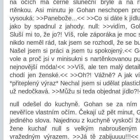
na očích má černé sluneční brýle a na r
rtěnkou. Asi minutu je Gohan neschopen pr
vysouká: >>Panebože...<< >>Co si dáte k jídl
jako by spadnul z jahody. null: >>vidím, G
Sluší mi to, že jo?! Víš, role záporáka je moc
nikdo neměl rád, tak jsem se rozhodl, že se b
Našel jsem si práci a jsem tu spokojený.<< G
vole a proč jsi v minisukni s nartěnkovanou 
nejnovější móda!<< >>Víš, ale ten malý detail
chodí jen ženské.<< >>Oh?! Vážně? A jak v
*přiteplený výraz* Nechal jsem si udělat plasti
už nedočkavá. >>Můžu si teda objednat jídlo?
null odešel do kuchyně. Gohan se za ním j
nevěříce vlastním očím. Čekají už pět minut,
jediného slova. Najednou z kuchyně vyskočí 
žene kuchař null s velkým nabroušeným
vražedným výrazem. >>Já tě zabijuuuu!!!<