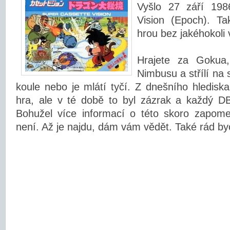
Vyšlo 27 září 198
Vision (Epoch). Ta
hrou bez jakéhokoli 
Hrajete za Gokua,
Nimbusu a střílí na 
koule nebo je mlátí tyčí. Z dnešního hlediska
hra, ale v té době to byl zázrak a každý D
Bohužel více informací o této skoro zapome
není. Až je najdu, dám vám vědět. Také rád byc