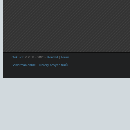
Goku.cz
© 2011 - 2026 -
Kontakt
|
Terms
Spiderman online
|
Trailery nových filmů