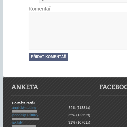
Komentář
Co máte radši
anglický dabing
32% (11331x)
japonsky + titulky
35% (12362x)
jak kdy
31% (10761x)