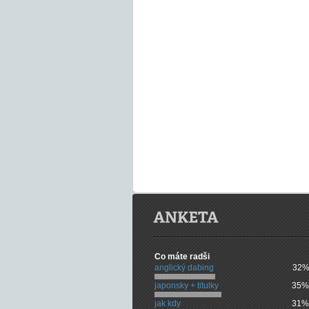
Co máte radši
anglický dabing
32%
japonsky + titulky
35%
jak kdy
31%