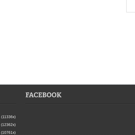
 (11336x)
 (12362x)
 (10761x)