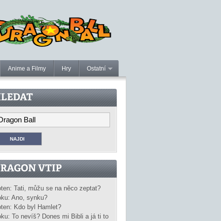
Anime a Filmy
Hry
Ostatní
ten: Tati, můžu se na něco zeptat?
ku: Ano, synku?
ten: Kdo byl Hamlet?
ku: To nevíš? Dones mi Bibli a já ti to