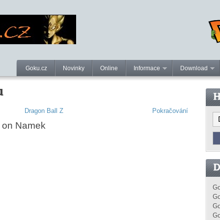
Goku.cz
Novinky
Online
Informace
Download
Dragon Ball Z
Pokračování
n on Namek
Go
Go
Go
Go