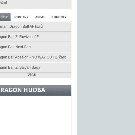
ážu!
INKY
POSTAVY
ANIME
KOMENTY
znam Dragon Ball AF titulů
gon Ball Z: Revival of F
agon Ball Next Gen
agon Ball Absalon - NO WAY OUT 2. část
agon Ball Z: Saiyan Saga