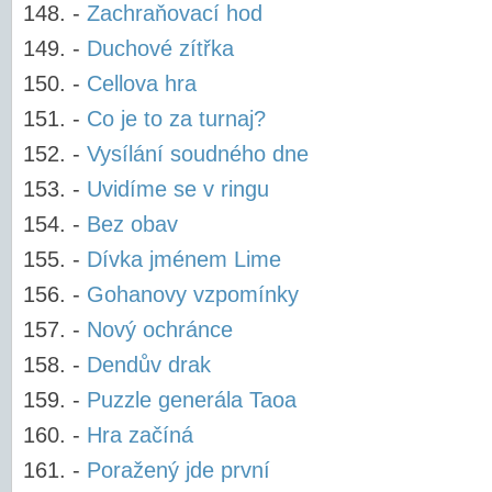
-
Zachraňovací hod
-
Duchové zítřka
-
Cellova hra
-
Co je to za turnaj?
-
Vysílání soudného dne
-
Uvidíme se v ringu
-
Bez obav
-
Dívka jménem Lime
-
Gohanovy vzpomínky
-
Nový ochránce
-
Dendův drak
-
Puzzle generála Taoa
-
Hra začíná
-
Poražený jde první