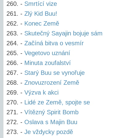
-
Smrtící vize
-
Zlý Kid Buu!
-
Konec Země
-
Skutečný Sayajin bojuje sám
-
Začíná bitva o vesmír
-
Vegetovo uznání
-
Minuta zoufalství
-
Starý Buu se vynořuje
-
Znovuzrození Země
-
Výzva k akci
-
Lidé ze Země, spojte se
-
Vítězný Spirit Bomb
-
Oslava s Majin Buu
-
Je vždycky pozdě