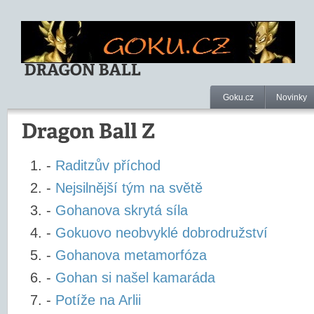
Goku.cz
Novinky
-
Raditzův příchod
-
Nejsilnější tým na světě
-
Gohanova skrytá síla
-
Gokuovo neobvyklé dobrodružství
-
Gohanova metamorfóza
-
Gohan si našel kamaráda
-
Potíže na Arlii