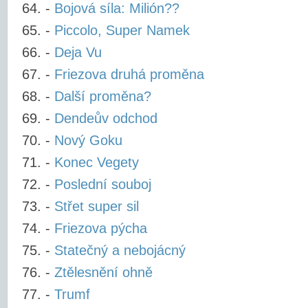
-
Bojová síla: Milión??
-
Piccolo, Super Namek
-
Deja Vu
-
Friezova druhá proměna
-
Další proměna?
-
Dendeův odchod
-
Nový Goku
-
Konec Vegety
-
Poslední souboj
-
Střet super sil
-
Friezova pýcha
-
Statečný a nebojácný
-
Ztělesnění ohně
-
Trumf