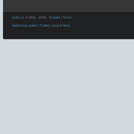
Goku.cz
© 2011 - 2026 -
Kontakt
|
Terms
Spiderman online
|
Trailery nových filmů