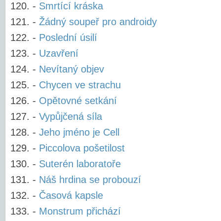
-
Smrtící kráska
-
Žádný soupeř pro androidy
-
Poslední úsilí
-
Uzavření
-
Nevítaný objev
-
Chycen ve strachu
-
Opětovné setkání
-
Vypůjčená síla
-
Jeho jméno je Cell
-
Piccolova pošetilost
-
Suterén laboratoře
-
Náš hrdina se probouzí
-
Časová kapsle
-
Monstrum přichází