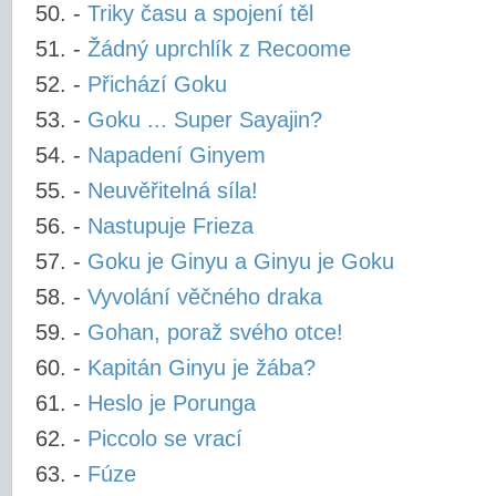
-
Triky času a spojení těl
-
Žádný uprchlík z Recoome
-
Přichází Goku
-
Goku ... Super Sayajin?
-
Napadení Ginyem
-
Neuvěřitelná síla!
-
Nastupuje Frieza
-
Goku je Ginyu a Ginyu je Goku
-
Vyvolání věčného draka
-
Gohan, poraž svého otce!
-
Kapitán Ginyu je žába?
-
Heslo je Porunga
-
Piccolo se vrací
-
Fúze