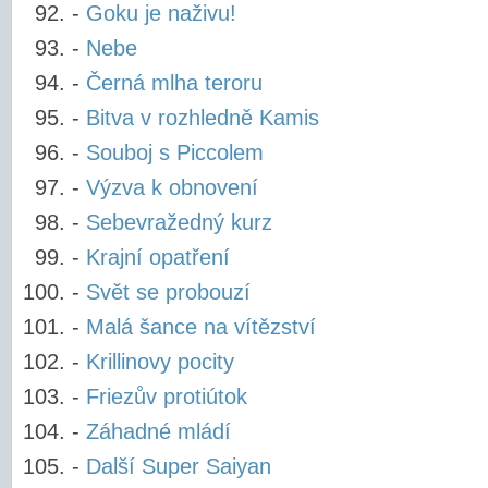
-
Goku je naživu!
-
Nebe
-
Černá mlha teroru
-
Bitva v rozhledně Kamis
-
Souboj s Piccolem
-
Výzva k obnovení
-
Sebevražedný kurz
-
Krajní opatření
-
Svět se probouzí
-
Malá šance na vítězství
-
Krillinovy pocity
-
Friezův protiútok
-
Záhadné mládí
-
Další Super Saiyan