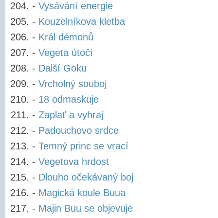
-
Vysávání energie
-
Kouzelníkova kletba
-
Král démonů
-
Vegeta útočí
-
Další Goku
-
Vrcholný souboj
-
18 odmaskuje
-
Zaplať a vyhraj
-
Padouchovo srdce
-
Temný princ se vrací
-
Vegetova hrdost
-
Dlouho očekávaný boj
-
Magická koule Buua
-
Majin Buu se objevuje