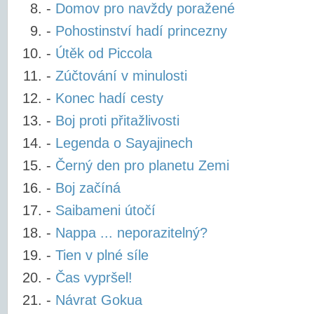
-
Domov pro navždy poražené
-
Pohostinství hadí princezny
-
Útěk od Piccola
-
Zúčtování v minulosti
-
Konec hadí cesty
-
Boj proti přitažlivosti
-
Legenda o Sayajinech
-
Černý den pro planetu Zemi
-
Boj začíná
-
Saibameni útočí
-
Nappa ... neporazitelný?
-
Tien v plné síle
-
Čas vypršel!
-
Návrat Gokua