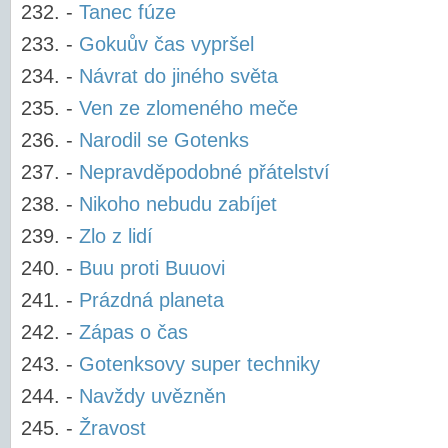
-
Tanec fúze
-
Gokuův čas vypršel
-
Návrat do jiného světa
-
Ven ze zlomeného meče
-
Narodil se Gotenks
-
Nepravděpodobné přátelství
-
Nikoho nebudu zabíjet
-
Zlo z lidí
-
Buu proti Buuovi
-
Prázdná planeta
-
Zápas o čas
-
Gotenksovy super techniky
-
Navždy uvězněn
-
Žravost