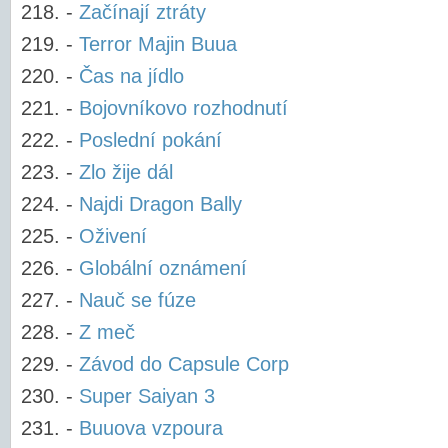
-
Začínají ztráty
-
Terror Majin Buua
-
Čas na jídlo
-
Bojovníkovo rozhodnutí
-
Poslední pokání
-
Zlo žije dál
-
Najdi Dragon Bally
-
Oživení
-
Globální oznámení
-
Nauč se fúze
-
Z meč
-
Závod do Capsule Corp
-
Super Saiyan 3
-
Buuova vzpoura