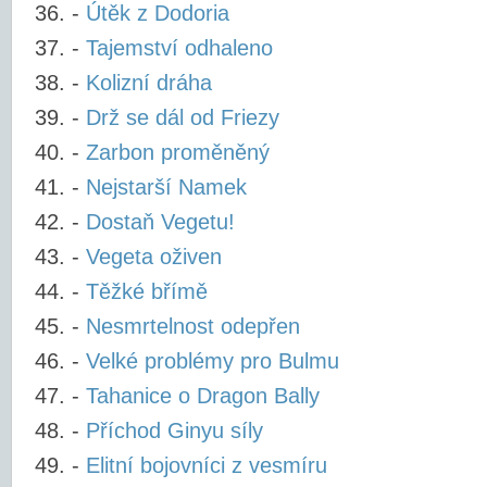
-
Útěk z Dodoria
-
Tajemství odhaleno
-
Kolizní dráha
-
Drž se dál od Friezy
-
Zarbon proměněný
-
Nejstarší Namek
-
Dostaň Vegetu!
-
Vegeta oživen
-
Těžké břímě
-
Nesmrtelnost odepřen
-
Velké problémy pro Bulmu
-
Tahanice o Dragon Bally
-
Příchod Ginyu síly
-
Elitní bojovníci z vesmíru