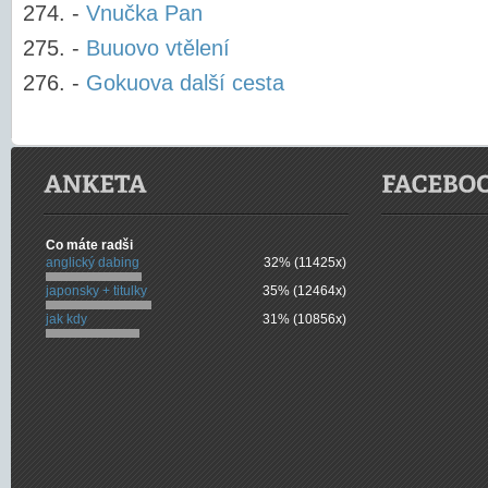
-
Vnučka Pan
-
Buuovo vtělení
-
Gokuova další cesta
Co máte radši
anglický dabing
32% (11425x)
japonsky + titulky
35% (12464x)
jak kdy
31% (10856x)