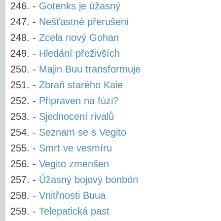
-
Gotenks je úžasný
-
Nešťastné přerušení
-
Zcela nový Gohan
-
Hledání přeživších
-
Majin Buu transformuje
-
Zbraň starého Kaie
-
Připraven na fúzi?
-
Sjednocení rivalů
-
Seznam se s Vegito
-
Smrt ve vesmíru
-
Vegito zmenšen
-
Úžasný bojový bonbón
-
Vnitřnosti Buua
-
Telepatická past