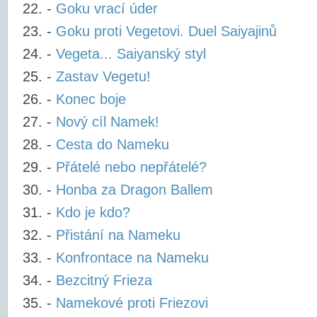
-
Goku vrací úder
-
Goku proti Vegetovi. Duel Saiyajinů
-
Vegeta... Saiyanský styl
-
Zastav Vegetu!
-
Konec boje
-
Nový cíl Namek!
-
Cesta do Nameku
-
Přátelé nebo nepřátelé?
-
Honba za Dragon Ballem
-
Kdo je kdo?
-
Přistání na Nameku
-
Konfrontace na Nameku
-
Bezcitný Frieza
-
Namekové proti Friezovi