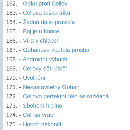
-
Goku proti Cellovi
-
Cellova taška triků
-
Žádná další pravidla
-
Boj je u konce
-
Víra v chlapci
-
Gohanova zoufalá prosba
-
Androidní výbuch
-
Cellovy děti útočí
-
Uvolnění
-
Nezastavitelný Gohan
-
Cellovo perfektní tělo se rozkládá
-
Sbohem hrdino
-
Cell se vrací
-
Horror nekončí