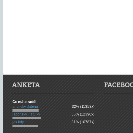
Co máte radši
anglický dabing
32% (11358x)
japonsky + titulky
35% (12390x)
jak kdy
31% (10787x)