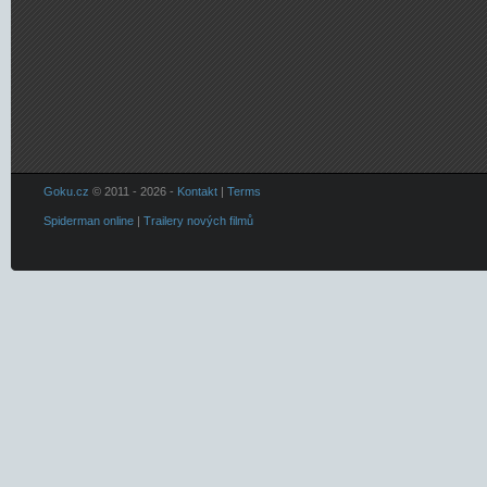
Goku.cz
© 2011 - 2026 -
Kontakt
|
Terms
Spiderman online
|
Trailery nových filmů