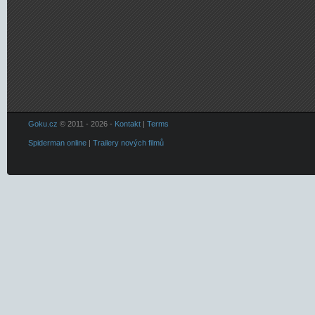
Goku.cz
© 2011 - 2026 -
Kontakt
|
Terms
Spiderman online
|
Trailery nových filmů