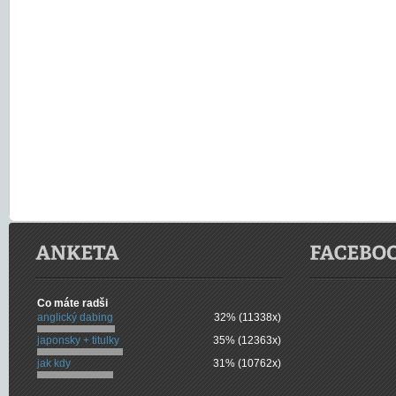
Co máte radši
anglický dabing
32% (11338x)
japonsky + titulky
35% (12363x)
jak kdy
31% (10762x)