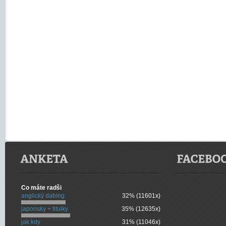
Co máte radši
anglický dabing
32% (11601x)
japonsky + titulky
35% (12635x)
jak kdy
31% (11046x)