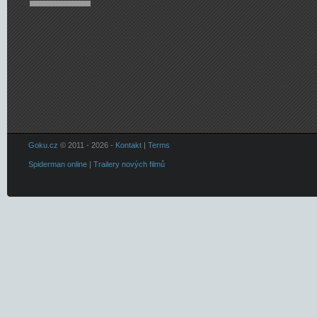
Goku.cz
© 2011 - 2026 -
Kontakt
|
Terms
Spiderman online
|
Trailery nových filmů