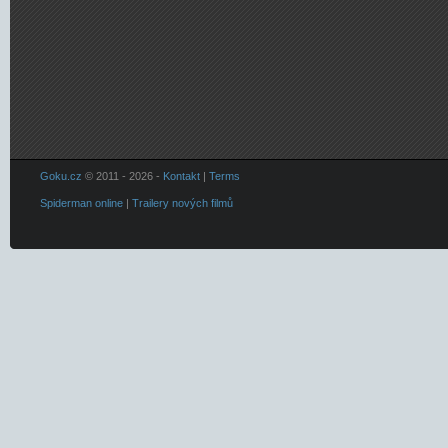
Goku.cz
© 2011 - 2026 -
Kontakt
|
Terms
Spiderman online
|
Trailery nových filmů