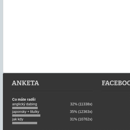
Co máte radši
anglický dabing
32% (11338x)
japonsky + titulky
35% (12363x)
jak kdy
31% (10762x)