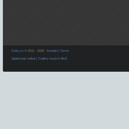
Goku.cz
© 2011 - 2026 -
Kontakt
|
Terms
Spiderman online
|
Trailery nových filmů