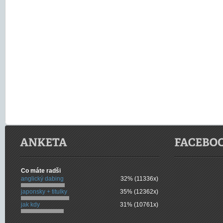
Co máte radši
anglický dabing
32% (11336x)
japonsky + titulky
35% (12362x)
jak kdy
31% (10761x)