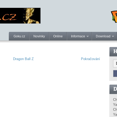
Goku.cz
Novinky
Online
Informace
Download
Dragon Ball Z
Pokračování
d
Ch
Ya
Ch
Ya