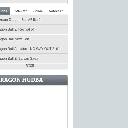
INKY
POSTAVY
ANIME
KOMENTY
znam Dragon Ball AF titulů
gon Ball Z: Revival of F
agon Ball Next Gen
agon Ball Absalon - NO WAY OUT 2. část
agon Ball Z: Saiyan Saga