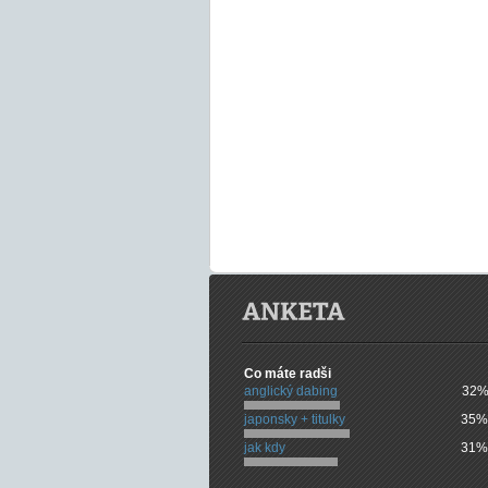
Co máte radši
anglický dabing
32%
japonsky + titulky
35%
jak kdy
31%