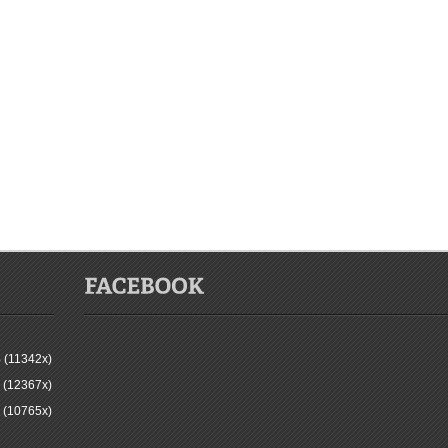
 (11342x)
 (12367x)
 (10765x)