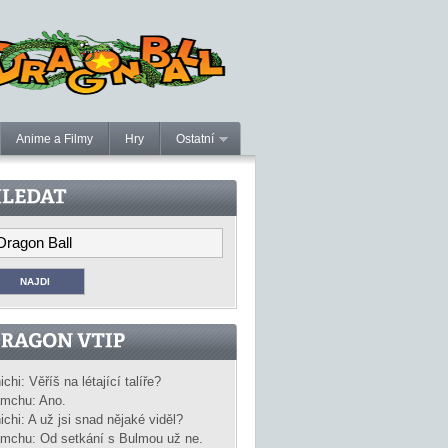
Anime a Filmy
Hry
Ostatní
ichi: Věříš na létající talíře?
mchu: Ano.
ichi: A už jsi snad nějaké viděl?
mchu: Od setkání s Bulmou už ne.