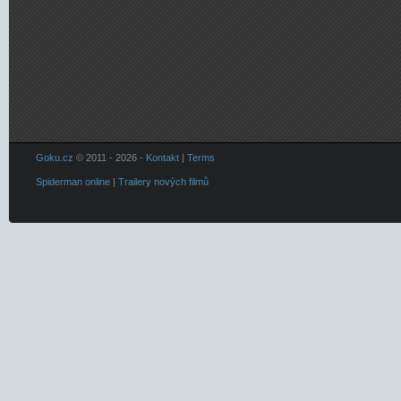
Goku.cz
© 2011 - 2026 -
Kontakt
|
Terms
Spiderman online
|
Trailery nových filmů