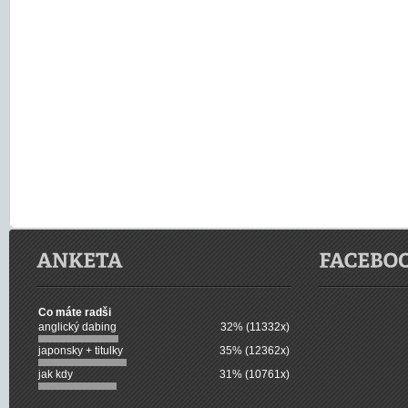
Co máte radši
anglický dabing
32% (11332x)
japonsky + titulky
35% (12362x)
jak kdy
31% (10761x)