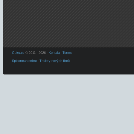
Goku.cz
© 2011 - 2026 -
Kontakt
|
Terms
Spiderman online
|
Trailery nových filmů