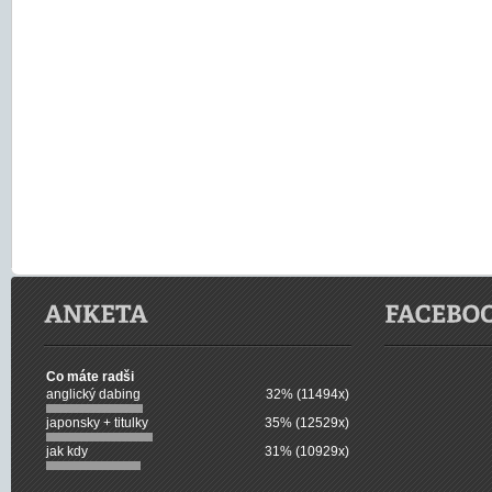
Co máte radši
anglický dabing
32% (11494x)
japonsky + titulky
35% (12529x)
jak kdy
31% (10929x)