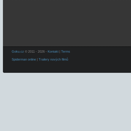
Goku.cz
© 2011 - 2026 -
Kontakt
|
Terms
Spiderman online
|
Trailery nových filmů