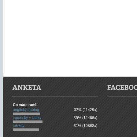
Co máte radši
anglický dabing
32% (11429x)
japonsky + titulky
35% (12468x)
jak kdy
31% (10862x)