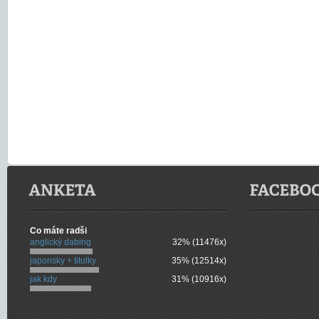
Co máte radši
anglický dabing
32% (11476x)
japonsky + titulky
35% (12514x)
jak kdy
31% (10916x)