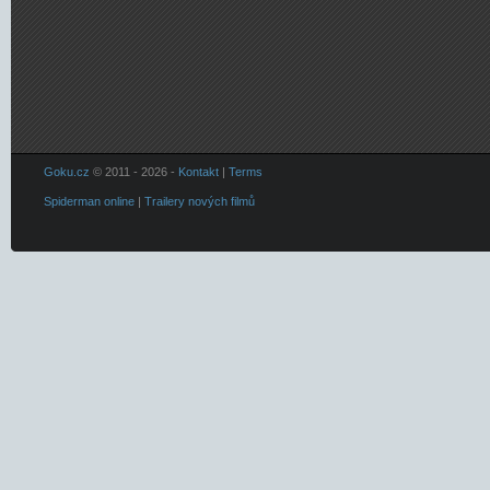
Goku.cz
© 2011 - 2026 -
Kontakt
|
Terms
Spiderman online
|
Trailery nových filmů