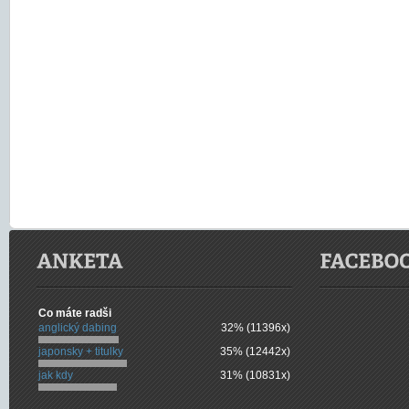
Co máte radši
anglický dabing
32% (11396x)
japonsky + titulky
35% (12442x)
jak kdy
31% (10831x)