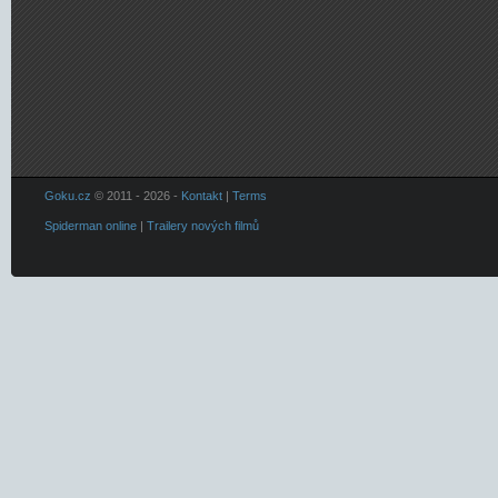
Goku.cz
© 2011 - 2026 -
Kontakt
|
Terms
Spiderman online
|
Trailery nových filmů