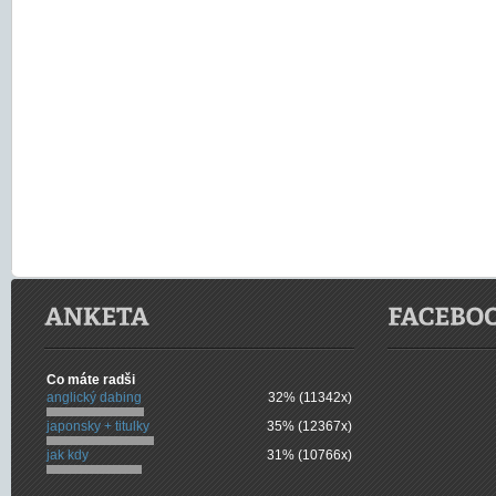
Co máte radši
anglický dabing
32% (11342x)
japonsky + titulky
35% (12367x)
jak kdy
31% (10766x)