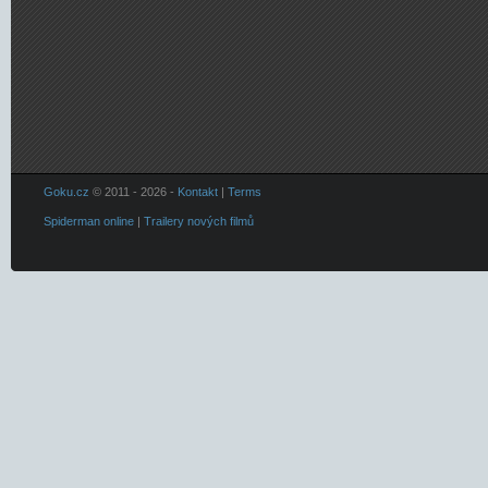
Goku.cz
© 2011 - 2026 -
Kontakt
|
Terms
Spiderman online
|
Trailery nových filmů