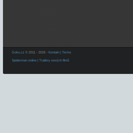
Goku.cz
© 2011 - 2026 -
Kontakt
|
Terms
Spiderman online
|
Trailery nových filmů