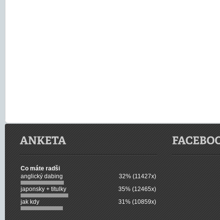
Co máte radši
anglický dabing
32% (11427x)
japonsky + titulky
35% (12465x)
jak kdy
31% (10859x)