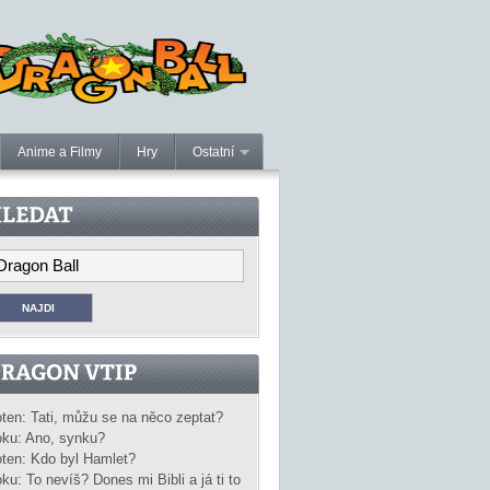
Anime a Filmy
Hry
Ostatní
ten: Tati, můžu se na něco zeptat?
ku: Ano, synku?
ten: Kdo byl Hamlet?
ku: To nevíš? Dones mi Bibli a já ti to