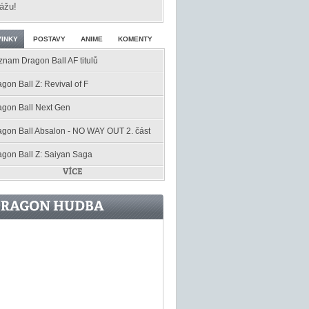
ážu!
INKY
POSTAVY
ANIME
KOMENTY
znam Dragon Ball AF titulů
gon Ball Z: Revival of F
agon Ball Next Gen
agon Ball Absalon - NO WAY OUT 2. část
agon Ball Z: Saiyan Saga