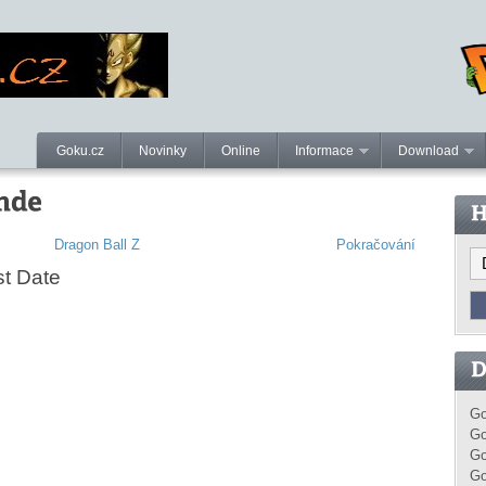
Goku.cz
Novinky
Online
Informace
Download
Dragon Ball Z
Pokračování
st Date
Go
Go
Go
Go