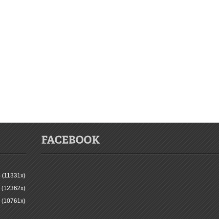
 (11331x)
 (12362x)
 (10761x)