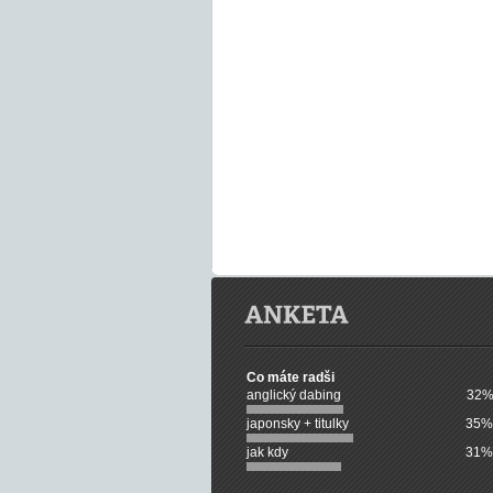
Co máte radši
anglický dabing
32%
japonsky + titulky
35%
jak kdy
31%