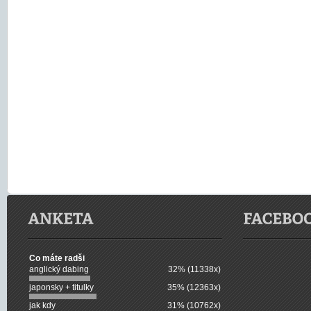
Co máte radši
anglický dabing
32% (11338x)
japonsky + titulky
35% (12363x)
jak kdy
31% (10762x)