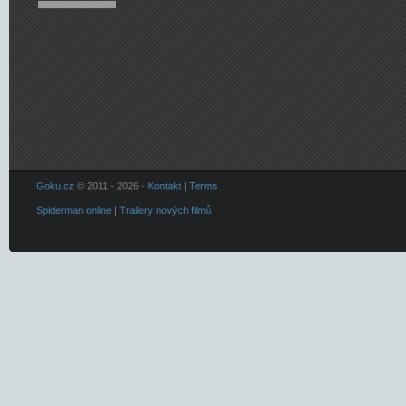
Goku.cz
© 2011 - 2026 -
Kontakt
|
Terms
Spiderman online
|
Trailery nových filmů