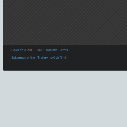
Goku.cz
© 2011 - 2026 -
Kontakt
|
Terms
Spiderman online
|
Trailery nových filmů