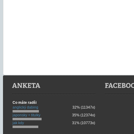
Co máte radši
anglický dabing
32% (11347x)
japonsky + titulky
35% (12374x)
jak kdy
31% (10773x)