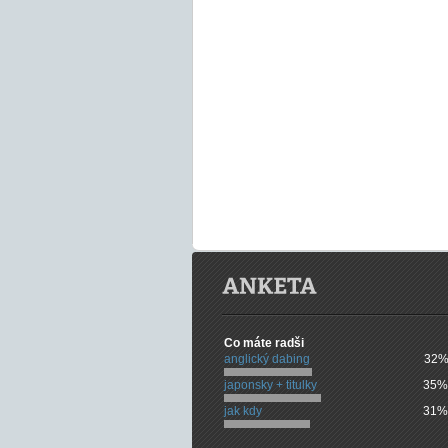
Co máte radši
anglický dabing
32%
japonsky + titulky
35%
jak kdy
31%