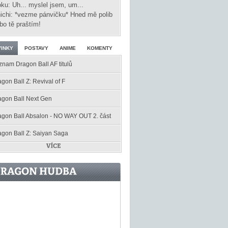
ku: Uh... myslel jsem, um...
ichi: *vezme pánvičku* Hned mě polib
bo tě praštím!
INKY
POSTAVY
ANIME
KOMENTY
znam Dragon Ball AF titulů
gon Ball Z: Revival of F
agon Ball Next Gen
agon Ball Absalon - NO WAY OUT 2. část
agon Ball Z: Saiyan Saga