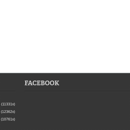
 (11331x)
 (12362x)
 (10761x)