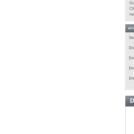
Go
Ch
ne
NOV
Se
Dra
Dr
Dr
Dr