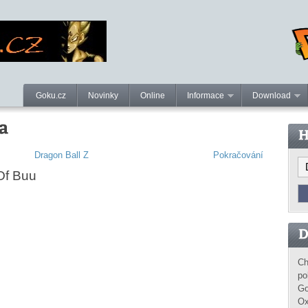
Goku.cz
Novinky
Online
Informace
Download
Dragon Ball Z
Pokračování
 Of Buu
Ch
pol
Go
Ox