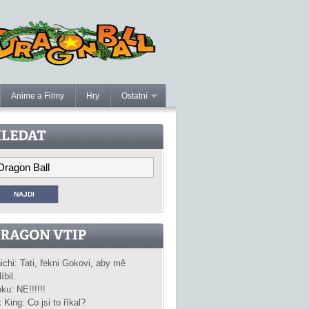
Anime a Filmy
Hry
Ostatní
ichi: Tati, řekni Gokovi, aby mě
íbil.
ku: NE!!!!!!
 King: Co jsi to říkal?