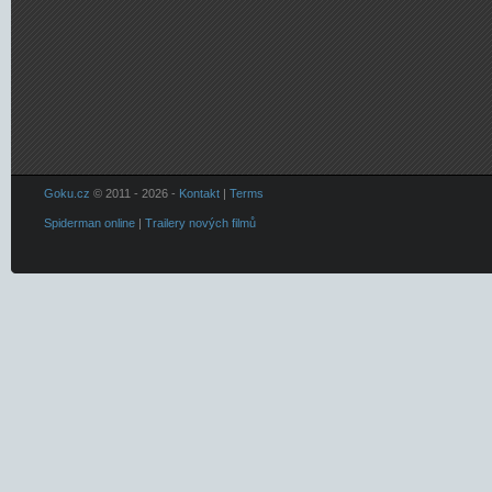
Goku.cz
© 2011 - 2026 -
Kontakt
|
Terms
Spiderman online
|
Trailery nových filmů