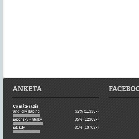
Co máte radši
anglický dabing
32% (11338x)
japonsky + titulky
35% (12363x)
jak kdy
31% (10762x)