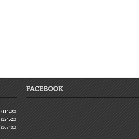
 (11410x)
 (12452x)
 (10843x)