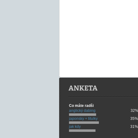
Co máte radši
anglický dabing
32%
japonsky + titulky
35%
jak kdy
31%