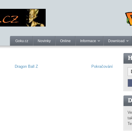
Goku.cz
Novinky
Online
Informace
Download
Dragon Ball Z
Pokračování
o
Ve
ta
Te