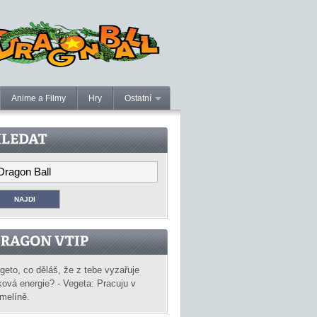
Anime a Filmy
Hry
Ostatní
geto, co děláš, že z tebe vyzařuje
ková energie? - Vegeta: Pracuju v
melíně.