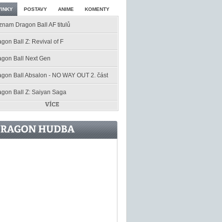
INKY
POSTAVY
ANIME
KOMENTY
znam Dragon Ball AF titulů
gon Ball Z: Revival of F
agon Ball Next Gen
agon Ball Absalon - NO WAY OUT 2. část
agon Ball Z: Saiyan Saga