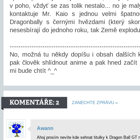
v poho, vždyť se zas tolik nestalo... no je mal
kontaktuje Mr. Kaio s jednou velmi špatn
Dragonbally s černými hvězdami (který skon
nesesbírají do jednoho roku, tak Země exploduj
-----------------------------------------------------------
No, možná tu někdy dopíšu i obsah dalších k
pak člověk shlídnout anime a pak hned začít p
mi bude chtít ^_^
ZANECHTE ZPRÁVU »
Awann
Ahoj prosím nevíte kde sehnat titulky k Dragon Ball GT