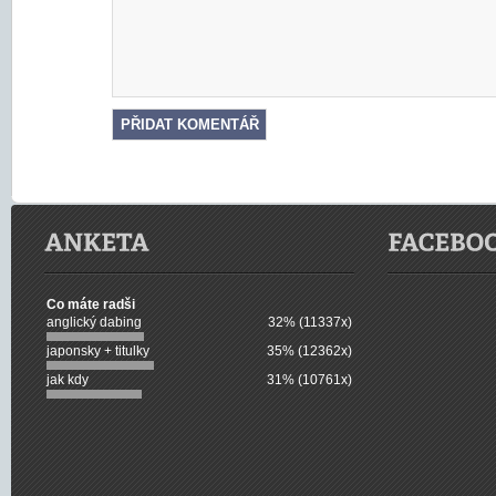
Co máte radši
anglický dabing
32% (11337x)
japonsky + titulky
35% (12362x)
jak kdy
31% (10761x)