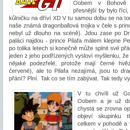
Oobem v Bohově p
přesnější by bylo říci
kůlničku na dříví XD V tu samou dobu se na 
naše známá dragonballová trojka v čele s prin
nebyl už dlouho na scéně). Jdou zase po Dr
paláci najdou - prince Pilafa málem klepne Pe
po tolika letech si konečně může splnit své přá
jeden z jeho podřízených vysloví myšlenku, že
nějaké podezřelé, protože mají černé hvě
červené), ale to Pilafa nezajímá, jsou to dra
přání? Plní. Tak co se tím zabývat. Tak tedy vy
V tu chvíli už Go
Oobem a je už do
chystá se zrovna op
objeví skupinku t
celkem v pohodě a v