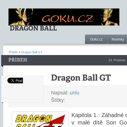
Goku.cz
Novinky
Příběh
»
Dragon Ball GT
24. Prosinec
Napsal:
unlu
Štítky:
Kapitola 1.: Záhadné
v malé dítě Son Gok