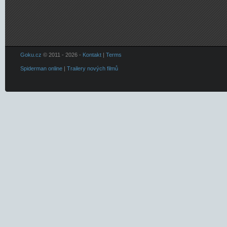
Goku.cz
© 2011 - 2026 -
Kontakt
|
Terms
Spiderman online
|
Trailery nových filmů