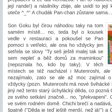
její rande!) a násilníky zbije, ale uvidí to její
uteče ^_^" A chudák Pan-chan zůstane sama..
Son Goku byl čirou náhodou taky na tom
samém místě... no, teda byl o kousek
vedle v restauraci a pokoušel se Pan
pomoci s vetřelci, ale ona ho vždycky jen
setřela se slovy "Ty seš ještě malej tak se
sem nepleť a běž domů za maminkou"
(nepoznala ho, kdo by taky). V těch
místech se též nacházel i Mutenroshi, ale
nezajímalo, zato se ale až moc zajímal o 
vždycky (pozn. Mutenroshi má nové švihácké br
jiný než tento starý úchylácký děda, co pozná 
ze svého setkání značně... no, "překvapeni".
ve svém rodném domě. Chichi brečí a nadává,
špatně ("Děda je teď ještě menší, než já!") a