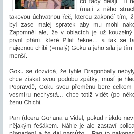
co tady dělají. Ti
(mají z něho strac
takovou úchvatnou řeč, kterou zakončí tím, ž
byl zase malej spratek aby mu mohl nakopa
Zapomněl ale, že v oblacích je už kouzelný 
první přání, které Pilaf řekne... a tak se 
najednou chibi (=malý) Goku a jeho síla je tí
menší.
Goku se dozvídá, že tyhle Dragonbally nebyl
chce získat svou podobu zpátky, musí je hle
Popravdě, Goku svou přeměnu bere celkem v
vesmíru nechystá... chce totiž vidět (po něko
ženu Chichi.
Pan (dcera Gohana a Videl, pokud někdo neví
nějakým fešákem. Náhle je ale zastaví polica
přepadení a že dál nemůžou. Pan to nakonec 