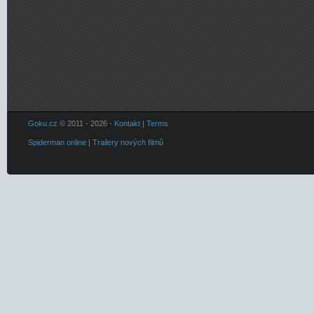
Goku.cz
© 2011 - 2026 -
Kontakt
|
Terms
Spiderman online
|
Trailery nových filmů