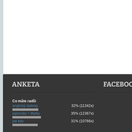
Co máte radši
anglický dabing
32% (11342x)
japonsky + titulky
35% (12367x)
jak kdy
31% (10766x)