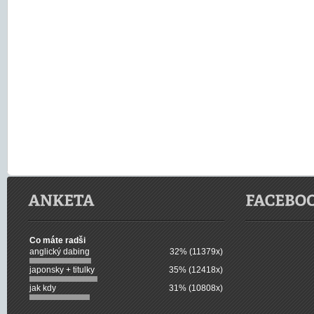
Co máte radši
anglický dabing
32% (11379x)
japonsky + titulky
35% (12418x)
jak kdy
31% (10808x)