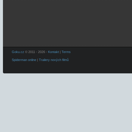
Goku.cz
© 2011 - 2026 -
Kontakt
|
Terms
Spiderman online
|
Trailery nových filmů